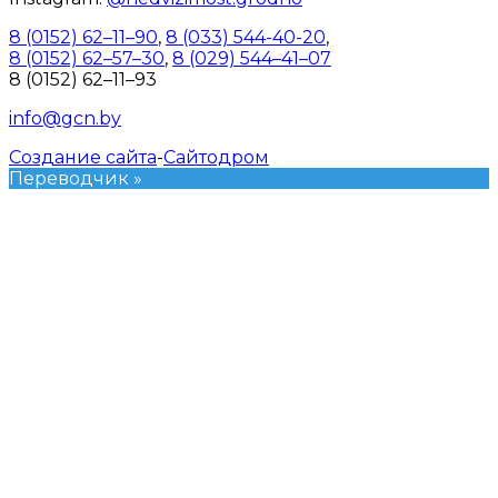
8 (0152) 62–11–90
,
8 (033) 544-40-20
,
8 (0152) 62–57–30
,
8 (029) 544–41–07
8 (0152) 62–11–93
info@gcn.by
Создание сайта
-
Сайтодром
Переводчик »