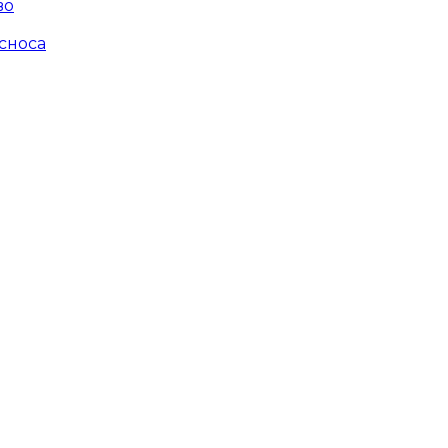
во
сноса