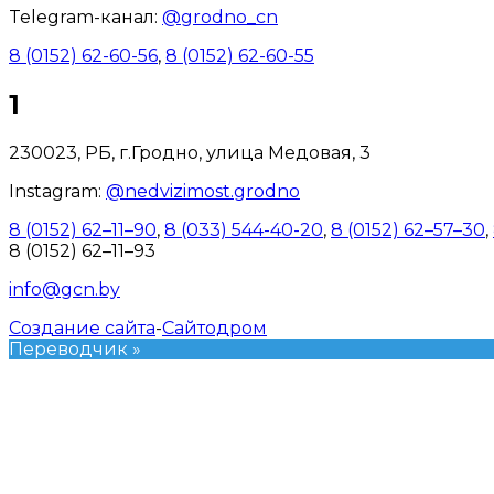
Telegram-канал:
@grodno_cn
8 (0152) 62-60-56
,
8 (0152) 62-60-55
1
230023, РБ, г.Гродно, улица Медовая, 3
Instagram:
@nedvizimost.grodno
8 (0152) 62–11–90
,
8 (033) 544-40-20
,
8 (0152) 62–57–30
,
8 (0152) 62–11–93
info@gcn.by
Создание сайта
-
Сайтодром
Переводчик »