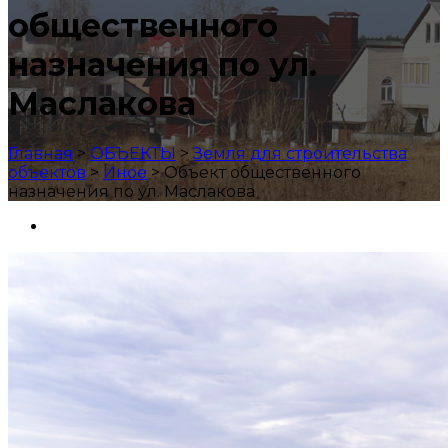
общественного
назначения по ул.
Маслакова
Главная
>
ОБЪЕКТЫ
>
Земля для строительства
объектов
>
Иное
>
Объект общественного
назначения по ул. Маслакова