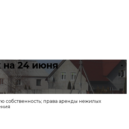
 на 24 июня
ую собственность; права аренды нежилых
ения