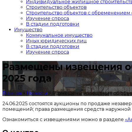
Индивидуальное жилищное строительст
Строительство объектов
Cтроительство объектов с обременением 
Изучение спроса
В стадии подготовки
Имущество
Коммунальное имущество
Иных юридических лиц
В стадии подготовки
Изучение спроса
Размещены извещения об
2025 года
Главная
>
Новости
>
Размещены извещения об объяв
24.06.2025 состоятся аукционы по продаже незаве
помещений; права размещения средств наружной
Ознакомиться с извещениями можно в разделе
«А