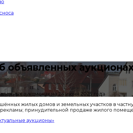
во
сноса
 объявленных аукционах
ленных аукционах на 24 июня 2025 года
ршённых жилых домов и земельных участков в частн
 рекламы; принудительной продаже жилого помещ
ктуальные аукционы»