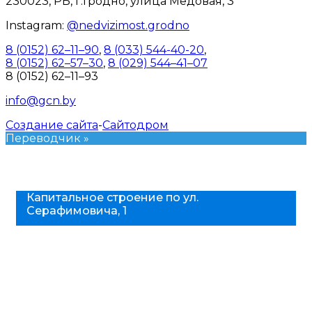
230023, РБ, г.Гродно, улица Медовая, 3
Instagram:
@nedvizimost.grodno
8 (0152) 62–11–90
,
8 (033) 544-40-20
,
8 (0152) 62–57–30
,
8 (029) 544–41–07
8 (0152) 62–11–93
info@gcn.by
Создание сайта
-
Сайтодром
Переводчик »
Капитальное строение по ул.
Серафимовича, 1