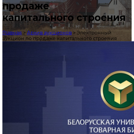
продаже
капитального строения
Главная
>
Архив аукционов
>
Электронный
аукцион по продаже капитального строения