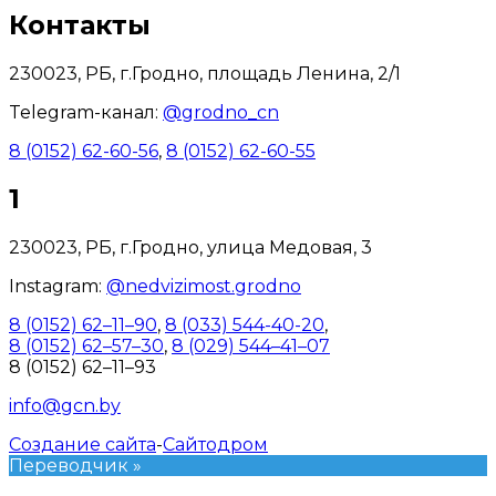
Контакты
230023, РБ, г.Гродно, площадь Ленина, 2/1
Telegram-канал:
@grodno_cn
8 (0152) 62-60-56
,
8 (0152) 62-60-55
1
230023, РБ, г.Гродно, улица Медовая, 3
Instagram:
@nedvizimost.grodno
8 (0152) 62–11–90
,
8 (033) 544-40-20
,
8 (0152) 62–57–30
,
8 (029) 544–41–07
8 (0152) 62–11–93
info@gcn.by
Создание сайта
-
Сайтодром
Переводчик »