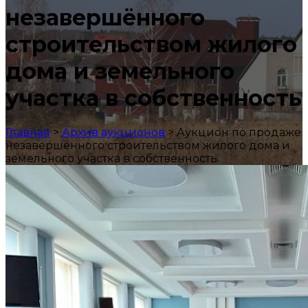
незавершённого
строительством жилого
дома и земельного
участка в собственность
Главная
>
Архив аукционов
>
Аукцион по продаже
незавершённого строительством жилого дома и
земельного участка в собственность