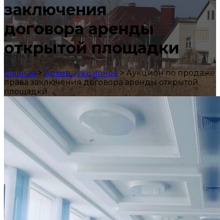
заключения
договора аренды
открытой площадки
Главная
>
Архив аукционов
>
Аукцион по продаже
права заключения договора аренды открытой
площадки