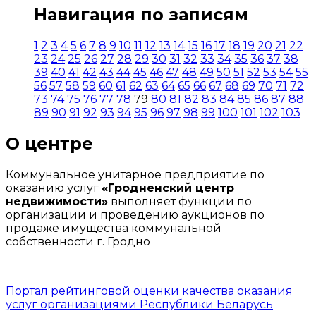
Навигация по записям
1
2
3
4
5
6
7
8
9
10
11
12
13
14
15
16
17
18
19
20
21
22
23
24
25
26
27
28
29
30
31
32
33
34
35
36
37
38
39
40
41
42
43
44
45
46
47
48
49
50
51
52
53
54
55
56
57
58
59
60
61
62
63
64
65
66
67
68
69
70
71
72
73
74
75
76
77
78
79
80
81
82
83
84
85
86
87
88
89
90
91
92
93
94
95
96
97
98
99
100
101
102
103
О центре
Коммунальное унитарное предприятие по
оказанию услуг
«Гродненский центр
недвижимости»
выполняет функции по
организации и проведению аукционов по
продаже имущества коммунальной
собственности г. Гродно
Портал рейтинговой оценки качества оказания
услуг организациями Республики Беларусь