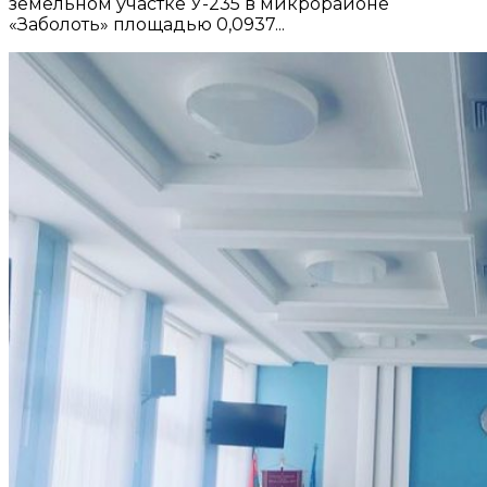
земельном участке У-235 в микрорайоне
«Заболоть» площадью 0,0937...