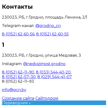
Контакты
230023, РБ, г.Гродно, площадь Ленина, 2/1
Telegram-канал:
@grodno_cn
8 (0152) 62-60-56
,
8 (0152) 62-60-55
1
230023, РБ, г.Гродно, улица Медовая, 3
Instagram:
@nedvizimost.grodno
8 (0152) 62–11–90
,
8 (033) 544-40-20
,
8 (0152) 62–57–30
,
8 (029) 544–41–07
8 (0152) 62–11–93
info@gcn.by
Создание сайта
-
Сайтодром
Переводчик »