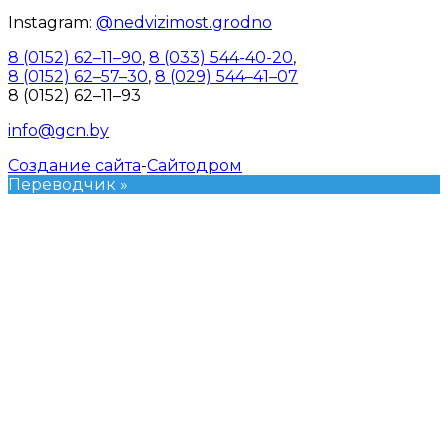
Instagram:
@nedvizimost.grodno
8 (0152) 62–11–90
,
8 (033) 544-40-20
,
8 (0152) 62–57–30
,
8 (029) 544–41–07
8 (0152) 62–11–93
info@gcn.by
Создание сайта
-
Сайтодром
Переводчик »