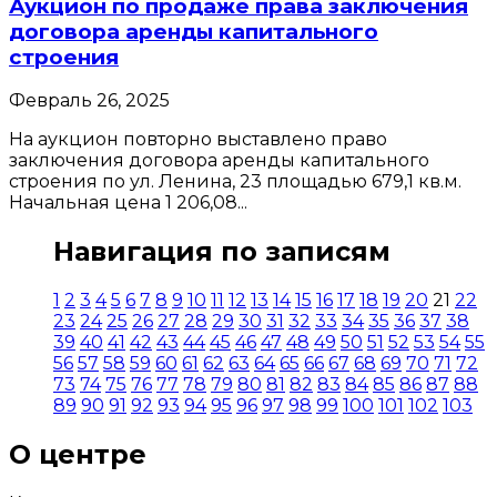
Аукцион по продаже права заключения
договора аренды капитального
строения
Февраль 26, 2025
На аукцион повторно выставлено право
заключения договора аренды капитального
строения по ул. Ленина, 23 площадью 679,1 кв.м.
Начальная цена 1 206,08...
Навигация по записям
1
2
3
4
5
6
7
8
9
10
11
12
13
14
15
16
17
18
19
20
21
22
23
24
25
26
27
28
29
30
31
32
33
34
35
36
37
38
39
40
41
42
43
44
45
46
47
48
49
50
51
52
53
54
55
56
57
58
59
60
61
62
63
64
65
66
67
68
69
70
71
72
73
74
75
76
77
78
79
80
81
82
83
84
85
86
87
88
89
90
91
92
93
94
95
96
97
98
99
100
101
102
103
О центре