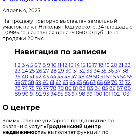
Апрель 4, 2025
На продажу повторно выставлен земельный
участок по ул. Николая Подгурского, 34 площадью
0,0985 га, начальная цена 19 060,00 руб. Цена
продажи 20 тыс....
Навигация по записям
1
2
3
4
5
6
7
8
9
10
11
12
13
14
15
16
17
18
19
20
21
22
23
24
25
26
27
28
29
30
31
32
33
34
35
36
37
38
39
40
41
42
43
44
45
46
47
48
49
50
51
52
53
54
55
56
57
58
59
60
61
62
63
64
65
66
67
68
69
70
71
72
73
74
75
76
77
78
79
80
81
82
83
84
85
86
87
88
89
90
91
92
93
94
95
96
97
98
99
100
101
102
103
О центре
Коммунальное унитарное предприятие по
оказанию услуг
«Гродненский центр
недвижимости»
выполняет функции по