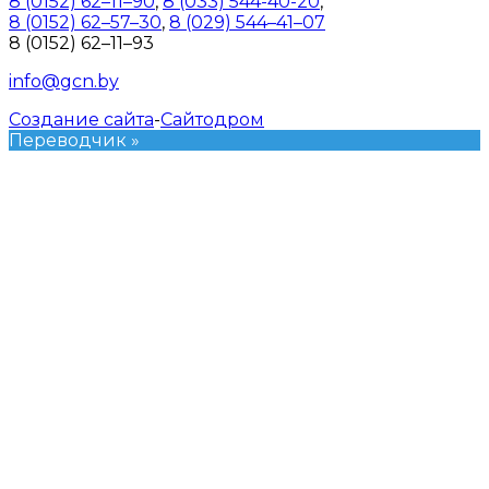
8 (0152) 62–11–90
,
8 (033) 544-40-20
,
8 (0152) 62–57–30
,
8 (029) 544–41–07
8 (0152) 62–11–93
info@gcn.by
Создание сайта
-
Сайтодром
Переводчик »