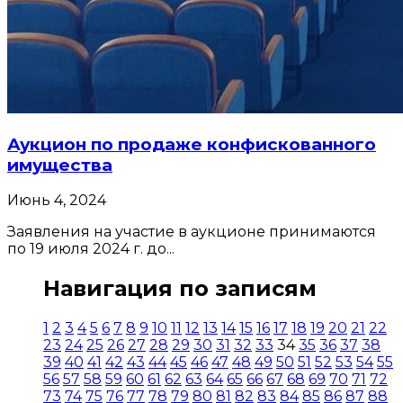
Аукцион по продаже конфискованного
имущества
Июнь 4, 2024
Заявления на участие в аукционе принимаются
по 19 июля 2024 г. до...
Навигация по записям
1
2
3
4
5
6
7
8
9
10
11
12
13
14
15
16
17
18
19
20
21
22
23
24
25
26
27
28
29
30
31
32
33
34
35
36
37
38
39
40
41
42
43
44
45
46
47
48
49
50
51
52
53
54
55
56
57
58
59
60
61
62
63
64
65
66
67
68
69
70
71
72
73
74
75
76
77
78
79
80
81
82
83
84
85
86
87
88