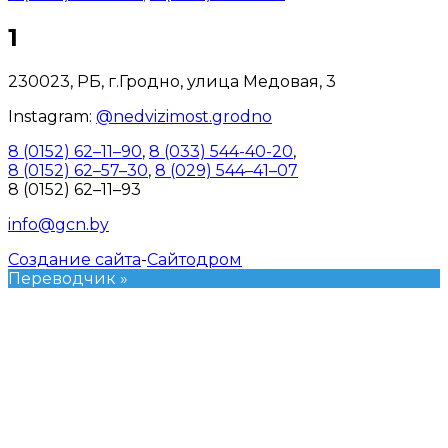
1
230023, РБ, г.Гродно, улица Медовая, 3
Instagram:
@nedvizimost.grodno
8 (0152) 62–11–90
,
8 (033) 544-40-20
,
8 (0152) 62–57–30
,
8 (029) 544–41–07
8 (0152) 62–11–93
info@gcn.by
Создание сайта
-
Сайтодром
Переводчик »