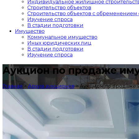
Индивидуальное жилищное строительст
Строительство объектов
Cтроительство объектов с обременением 
Изучение спроса
В стадии подготовки
Имущество
Коммунальное имущество
Иных юридических лиц
В стадии подготовки
Изучение спроса
Аукцион по продаже иму
Главная
>
Архив аукционов
>
Аукцион по продаже и