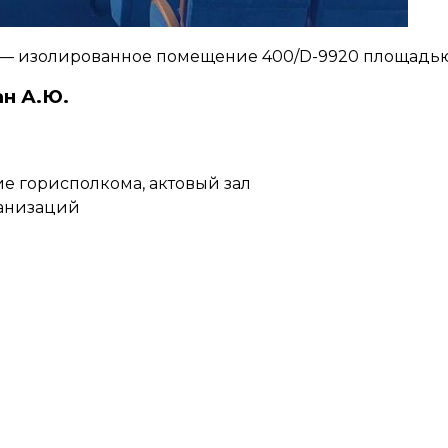
— изолированное помещение 400/D-9920 площадью 9
н А.Ю.
ание горисполкома, актовый зал
ганизаций