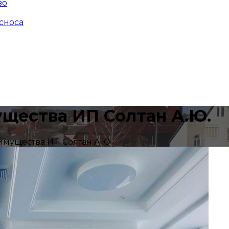
во
сноса
щества ИП Солтан А.Ю.
мущества ИП Солтан А.Ю.