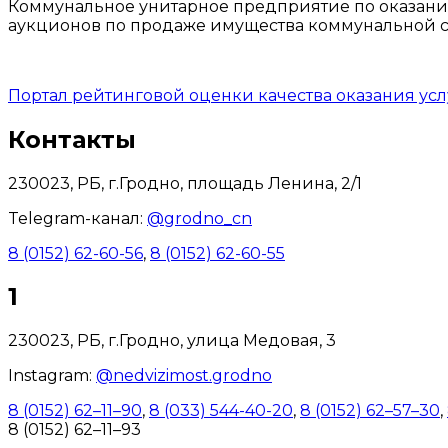
Коммунальное унитарное предприятие по оказани
аукционов по продаже имущества коммунальной со
Портал рейтинговой оценки качества оказания ус
Контакты
230023, РБ, г.Гродно, площадь Ленина, 2/1
Telegram-канал:
@grodno_cn
8 (0152) 62-60-56
,
8 (0152) 62-60-55
1
230023, РБ, г.Гродно, улица Медовая, 3
Instagram:
@nedvizimost.grodno
8 (0152) 62–11–90
,
8 (033) 544-40-20
,
8 (0152) 62–57–30
,
8 (0152) 62–11–93