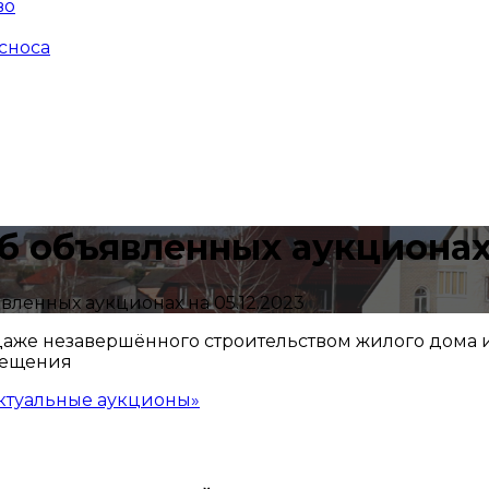
во
сноса
 объявленных аукционах н
ленных аукционах на 05.12.2023
одаже незавершённого строительством жилого дома и
мещения
ктуальные аукционы»