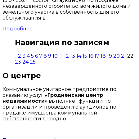
13.07.2021 г. состоятся аукционы по продаже:
незавершённого строительством жилого дома и
земельного участка в собственность для его
обслуживания в...
Подробнее
Навигация по записям
1
2
3
4
5
6
7
8
9
10
11
12
13
14
15
16
17
18
19
20
21
22
23
24
25
О центре
Коммунальное унитарное предприятие по
оказанию услуг
«Гродненский центр
недвижимости»
выполняет функции по
организации и проведению аукционов по
продаже имущества коммунальной
собственности г. Гродно