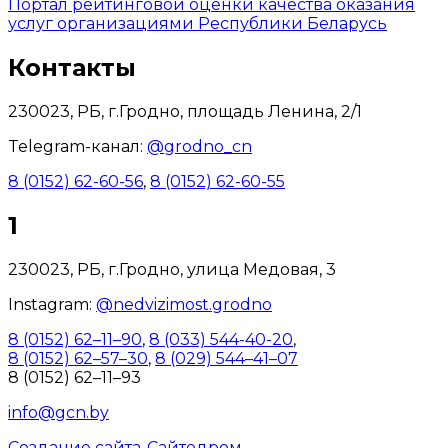
Портал рейтинговой оценки качества оказания
услуг организациями Республики Беларусь
Контакты
230023, РБ, г.Гродно, площадь Ленина, 2/1
Telegram-канал:
@grodno_cn
8 (0152) 62-60-56
,
8 (0152) 62-60-55
1
230023, РБ, г.Гродно, улица Медовая, 3
Instagram:
@nedvizimost.grodno
8 (0152) 62–11–90
,
8 (033) 544-40-20
,
8 (0152) 62–57–30
,
8 (029) 544–41–07
8 (0152) 62–11–93
info@gcn.by
Создание сайта
-
Сайтодром