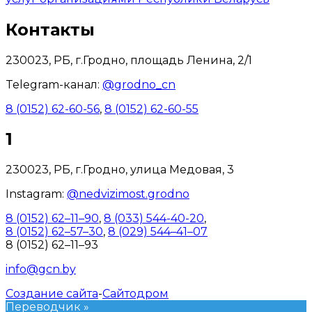
Контакты
230023, РБ, г.Гродно, площадь Ленина, 2/1
Telegram-канал:
@grodno_cn
8 (0152) 62-60-56
,
8 (0152) 62-60-55
1
230023, РБ, г.Гродно, улица Медовая, 3
Instagram:
@nedvizimost.grodno
8 (0152) 62–11–90
,
8 (033) 544-40-20
,
8 (0152) 62–57–30
,
8 (029) 544–41–07
8 (0152) 62–11–93
info@gcn.by
Создание сайта
-
Сайтодром
Переводчик »