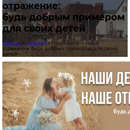
отражение:
будь добрым примером
для своих детей
Главная
>
Новости
>
Наши дети — наше
отражение: будь добрым примером для своих
детей