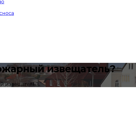
во
сноса
пожарный извещатель?
ый извещатель?