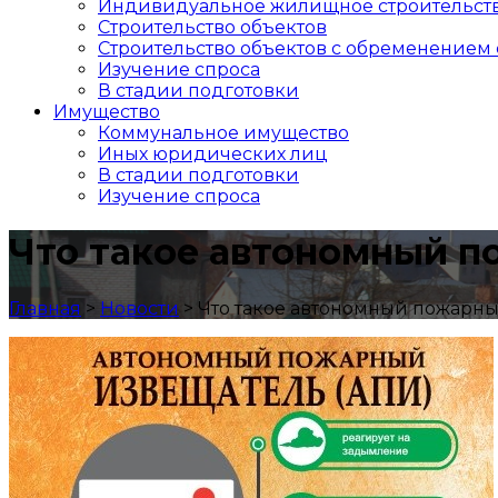
Индивидуальное жилищное строительст
Строительство объектов
Cтроительство объектов с обременением 
Изучение спроса
В стадии подготовки
Имущество
Коммунальное имущество
Иных юридических лиц
В стадии подготовки
Изучение спроса
Что такое автономный 
Главная
>
Новости
>
Что такое автономный пожарн