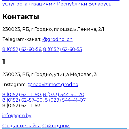
услуг организациями Республики Беларусь
Контакты
230023, РБ, г.Гродно, площадь Ленина, 2/1
Telegram-канал:
@grodno_cn
8 (0152) 62-60-56
,
8 (0152) 62-60-55
1
230023, РБ, г.Гродно, улица Медовая, 3
Instagram:
@nedvizimost.grodno
8 (0152) 62–11–90
,
8 (033) 544-40-20
,
8 (0152) 62–57–30
,
8 (029) 544–41–07
8 (0152) 62–11–93
info@gcn.by
Создание сайта
-
Сайтодром