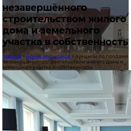
незавершённого
строительством жилого
дома и земельного
участка в собственность
Главная
>
Архив аукционов
>
Аукцион по продаже
незавершённого строительством жилого дома и
земельного участка в собственность