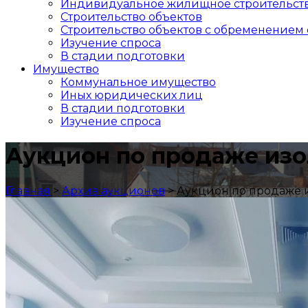
Индивидуальное жилищное строительст
Строительство объектов
Cтроительство объектов с обременением 
Изучение спроса
В стадии подготовки
Имущество
Коммунальное имущество
Иных юридических лиц
В стадии подготовки
Изучение спроса
Аукцион по продаже из
Главная
>
Архив аукционов
>
Аукцион по продаже