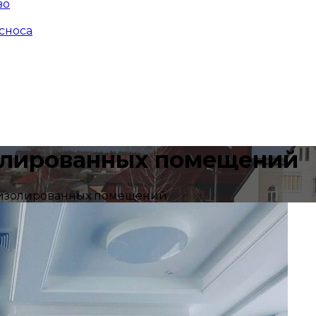
во
сноса
олированных помещений
 изолированных помещений