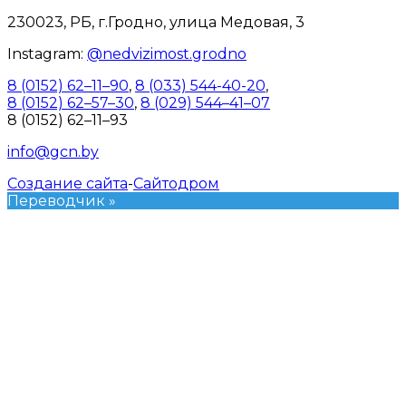
230023, РБ, г.Гродно, улица Медовая, 3
Instagram:
@nedvizimost.grodno
8 (0152) 62–11–90
,
8 (033) 544-40-20
,
8 (0152) 62–57–30
,
8 (029) 544–41–07
8 (0152) 62–11–93
info@gcn.by
Создание сайта
-
Сайтодром
Переводчик »