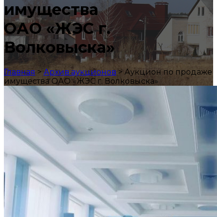
имущества
ОАО «ЖЭС г.
Волковыска»
Главная
>
Архив аукционов
>
Аукцион по продаже
имущества ОАО «ЖЭС г. Волковыска»