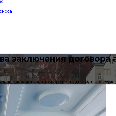
во
сноса
ва заключения договора
рава заключения договора аренды земельного уча