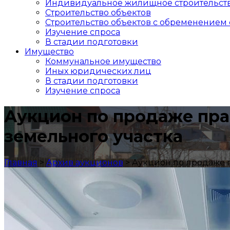
Индивидуальное жилищное строительст
Строительство объектов
Cтроительство объектов с обременением 
Изучение спроса
В стадии подготовки
Имущество
Коммунальное имущество
Иных юридических лиц
В стадии подготовки
Изучение спроса
Аукцион по продаже пра
земельного участка
Главная
>
Архив аукционов
>
Аукцион по продаже п