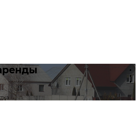
 аренды
стка