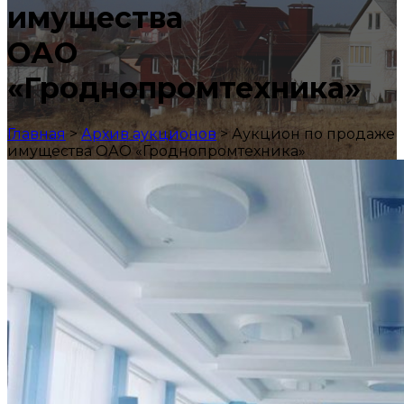
имущества
ОАО
«Гроднопромтехника»
Главная
>
Архив аукционов
>
Аукцион по продаже
имущества ОАО «Гроднопромтехника»