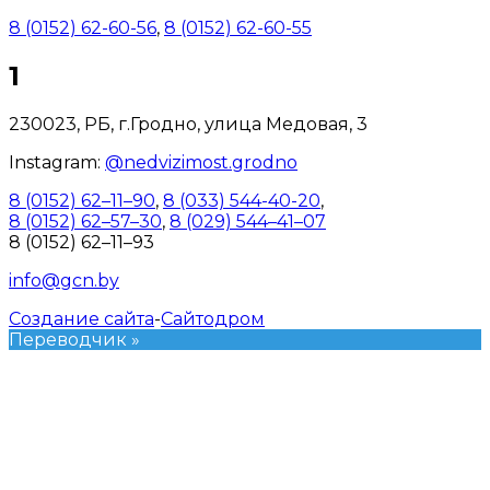
8 (0152) 62-60-56
,
8 (0152) 62-60-55
1
230023, РБ, г.Гродно, улица Медовая, 3
Instagram:
@nedvizimost.grodno
8 (0152) 62–11–90
,
8 (033) 544-40-20
,
8 (0152) 62–57–30
,
8 (029) 544–41–07
8 (0152) 62–11–93
info@gcn.by
Создание сайта
-
Сайтодром
Переводчик »