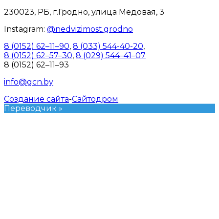
230023, РБ, г.Гродно, улица Медовая, 3
Instagram:
@nedvizimost.grodno
8 (0152) 62–11–90
,
8 (033) 544-40-20
,
8 (0152) 62–57–30
,
8 (029) 544–41–07
8 (0152) 62–11–93
info@gcn.by
Создание сайта
-
Сайтодром
Переводчик »