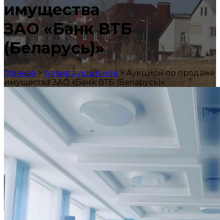
имущества
ЗАО «Банк ВТБ
(Беларусь)»
Главная
>
Архив аукционов
>
Аукцион по продаже
имущества ЗАО «Банк ВТБ (Беларусь)»